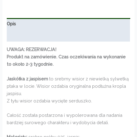
od
630,00zł
do
720,00zł
Opis
Informacje dodatkowe
UWAGA: REZERWACJA!
Produkt na zamówienie. Czas oczekiwania na wykonanie
to około 2-3 tygodnie.
Jaskółka z jaspisem
to srebrny wisior z niewielką sylwetką
ptaka w locie. Wisior ozdabia oryginalna podłużna kropla
jaspisu.
Z tyłu wisior ozdabia wycięte serduszko.
Całość została postarzona i wypolerowana dla nadania
bardziej surowego charakteru i wydobycia detali.
Materiały:
srebro próby 925, jaspis;