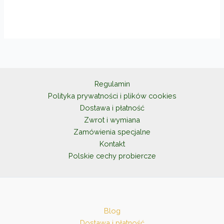
do
ma
130,00zł
wiele
wariantów.
Opcje
można
wybrać
na
Regulamin
stronie
Polityka prywatności i plików cookies
produktu
Dostawa i płatność
Zwrot i wymiana
Zamówienia specjalne
Kontakt
Polskie cechy probiercze
Blog
Dostawa i płatność