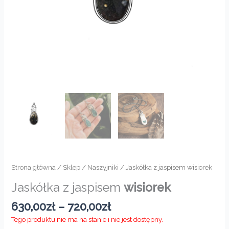
Strona główna
/
Sklep
/
Naszyjniki
/ Jaskółka z jaspisem wisiorek
Jaskółka z jaspisem
wisiorek
Zakres
630,00
zł
–
720,00
zł
cen:
Tego produktu nie ma na stanie i nie jest dostępny.