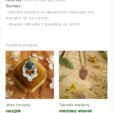
Wymiary:
– element ozdobny (w najszerszych miejscach, bez
krawatki): ok. 2,0 x 4,0cm
– długość całkowita (z krawatką): ok. 4,8cm
Podobne produkty
Jeleń mszysty
Tobołek wiedźmy
naszyjnik
miedziany wisiorek