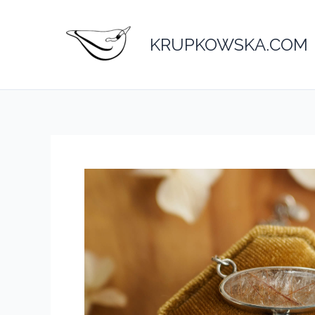
Przejdź
do
KRUPKOWSKA.COM
treści