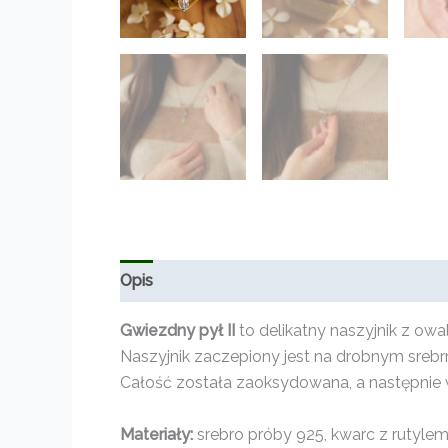
Opis
Informacje dodatkowe
Opinie (0)
Gwiezdny pył II
to delikatny naszyjnik z o
Naszyjnik zaczepiony jest na drobnym sreb
Całość została zaoksydowana, a następnie w
Materiały:
srebro próby 925, kwarc z rutylem