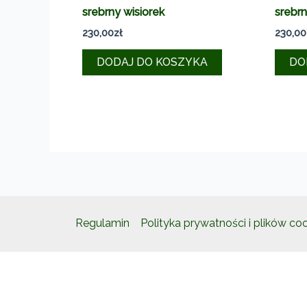
srebrny wisiorek
srebrn
230,00
zł
230,00
DODAJ DO KOSZYKA
DO
Regulamin
Polityka prywatności i plików co