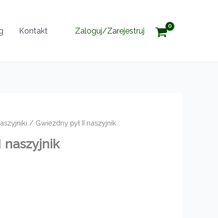
g
Kontakt
Zaloguj/Zarejestruj
aszyjniki
/ Gwiezdny pył II naszyjnik
I
naszyjnik