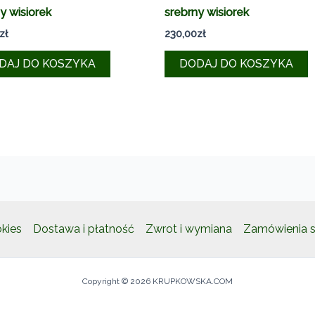
y wisiorek
srebrny wisiorek
zł
230,00
zł
DAJ DO KOSZYKA
DODAJ DO KOSZYKA
okies
Dostawa i płatność
Zwrot i wymiana
Zamówienia s
Copyright © 2026 KRUPKOWSKA.COM