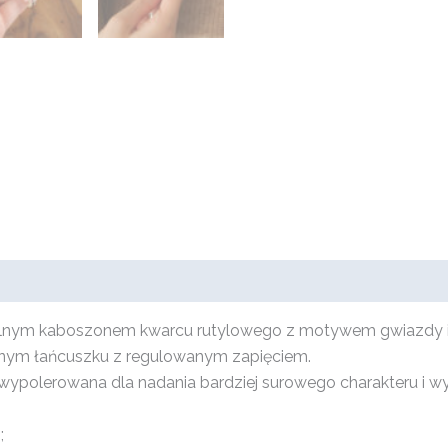
walnym kaboszonem kwarcu rutylowego z motywem gwiazdy i k
rnym łańcuszku z regulowanym zapięciem.
ypolerowana dla nadania bardziej surowego charakteru i wy
;