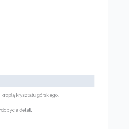
roplą kryształu górskiego.
dobycia detali.