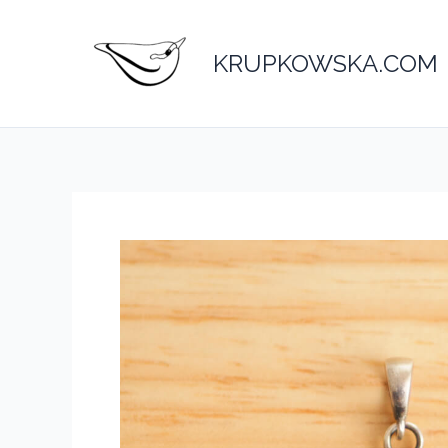
Przejdź
do
KRUPKOWSKA.COM
treści