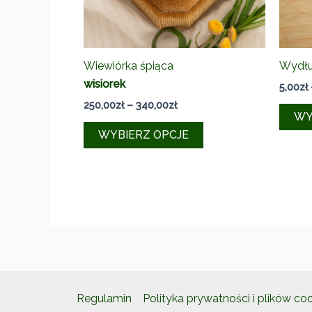
Wiewiórka śpiąca
Wydłu
wisiorek
5,00
zł
Zakres
250,00
zł
–
340,00
zł
WY
cen:
Ten
od
WYBIERZ OPCJE
250,00zł
produkt
do
ma
340,00zł
wiele
wariantów.
Opcje
można
wybrać
na
stronie
Regulamin
Polityka prywatności i plików co
produktu