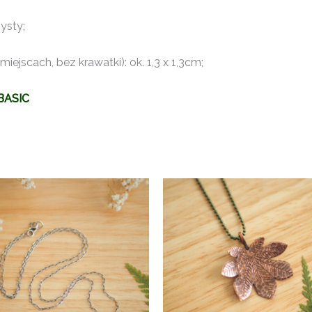
ysty;
ejscach, bez krawatki): ok. 1,3 x 1,3cm;
BASIC