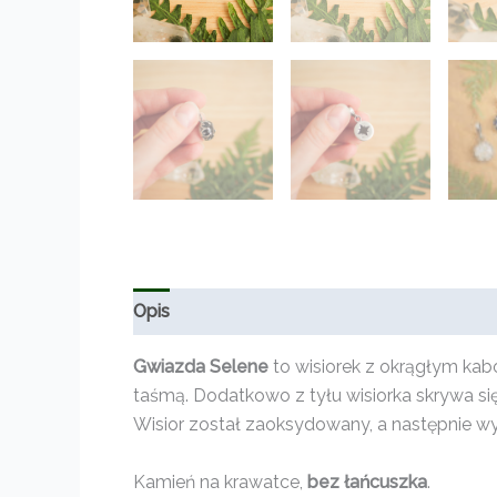
Opis
Informacje dodatkowe
Opinie (0)
Gwiazda Selene
to wisiorek z okrągłym ka
taśmą. Dodatkowo z tyłu wisiorka skrywa si
Wisior został zaoksydowany, a następnie wy
Kamień na krawatce,
bez łańcuszka
.