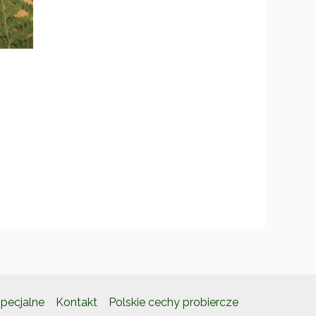
kt
ntów.
e
a
ać
e
pecjalne
Kontakt
Polskie cechy probiercze
ktu