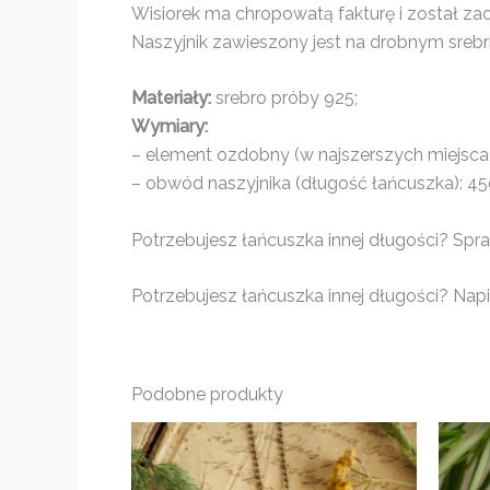
Wisiorek ma chropowatą fakturę i został za
Naszyjnik zawieszony jest na drobnym sreb
Materiały:
srebro próby 925;
Wymiary:
– element ozdobny (w najszerszych miejscach
– obwód naszyjnika (długość łańcuszka): 4
Potrzebujesz łańcuszka innej długości? Spr
Potrzebujesz łańcuszka innej długości? Napis
Podobne produkty