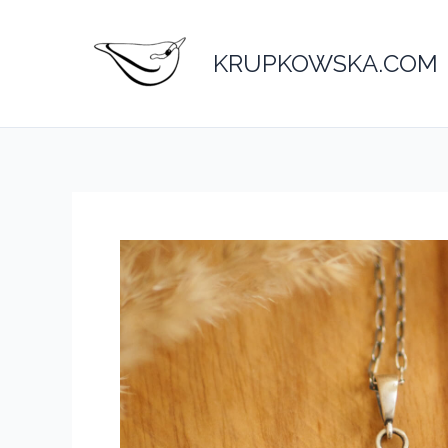
Przejdź
do
KRUPKOWSKA.COM
treści