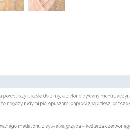
a powoli szykują się do zimy, a zielone dywany mchu zaczy
ysz, to między rudymi pióropuszami paproci znajdziesz jeszcze
owalnego medalionu z sylwetką grzyba – koźlarza czerwoneg