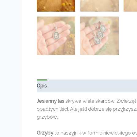
Opis
Informacje dodatkowe
Opinie (0)
Jesienny las
skrywa wiele skarbów. Zwierzęt
opadłych liści. Ale jeśli dobrze się przyjrz
grzybów…
Grzyby
to naszyjnik w formie niewielkiego 