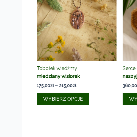
Tobołek wiedźmy
Serce 
miedziany wisiorek
naszyj
Zakres
175,00
zł
–
215,00
zł
360,00
cen:
Ten
od
WYBIERZ OPCJE
WY
175,00zł
produkt
do
ma
215,00zł
wiele
wariantów.
Opcje