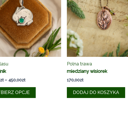
lasu
Polna trawa
nik
miedziany wisiorek
Zakres
zł
–
450,00
zł
170,00
zł
cen:
Ten
od
BIERZ OPCJE
DODAJ DO KOSZYKA
360,00zł
produkt
do
ma
450,00zł
wiele
wariantów.
Opcje