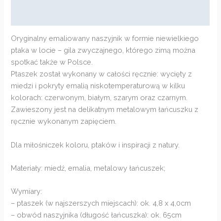
Opinie (0)
Oryginalny emaliowany naszyjnik w formie niewielkiego
ptaka w locie – gila zwyczajnego, którego zimą można
spotkać także w Polsce.
Ptaszek został wykonany w całości ręcznie: wycięty z
miedzi i pokryty emalią niskotemperaturową w kilku
kolorach: czerwonym, białym, szarym oraz czarnym.
Zawieszony jest na delikatnym metalowym łańcuszku z
ręcznie wykonanym zapięciem.
Dla miłośniczek koloru, ptaków i inspiracji z natury.
Materiały: miedź, emalia, metalowy łańcuszek;
Wymiary:
– ptaszek (w najszerszych miejscach): ok. 4,8 x 4,0cm
– obwód naszyjnika (długość łańcuszka): ok. 65cm