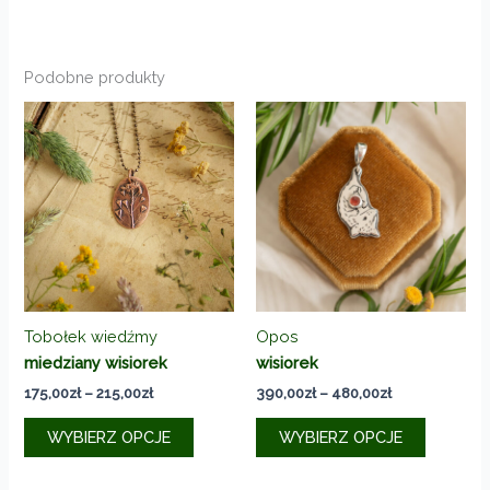
Podobne produkty
Tobołek wiedźmy
Opos
miedziany wisiorek
wisiorek
Zakres
Zakres
175,00
zł
–
215,00
zł
390,00
zł
–
480,00
zł
cen:
cen:
Ten
Ten
od
od
WYBIERZ OPCJE
WYBIERZ OPCJE
produkt
produkt
175,00zł
390,00zł
do
do
ma
ma
215,00zł
480,00zł