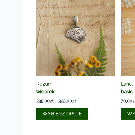
Rozum
Łańcu
wisiorek
basic
Zakres
235,00
zł
–
325,00
zł
70,00
z
cen:
Ten
od
WYBIERZ OPCJE
WY
235,00zł
produkt
do
ma
325,00zł
wiele