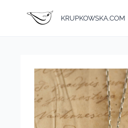
Przejdź
do
KRUPKOWSKA.COM
treści