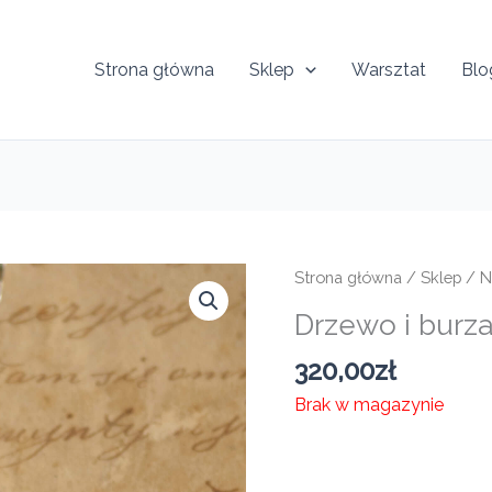
Strona główna
Sklep
Warsztat
Blo
Strona główna
/
Sklep
/
N
Drzewo i burz
320,00
zł
Brak w magazynie