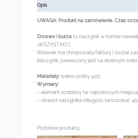
Opis
Informacje dodatkowe
Opinie (0)
UWAGA: Produkt na zamówienie. Czas oczeki
Drzewo i burza
to naszyjnik w formie niewie
„WSZYSTKO”).
Wisiorek ma chropowatą fakturę i został za
Naszyjnik zawieszony jest na drobnym sreb
Materiały:
srebro próby 925;
Wymiary:
– element ozdobny (w najszerszych miejscach
– obwód naszyjnika (długość łańcuszka): 4
Podobne produkty