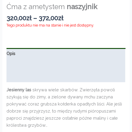
Ćma z ametystem
naszyjnik
Zakres
320,00
zł
–
372,00
zł
cen:
Tego produktu nie ma na stanie i nie jest dostępny.
od
320,00zł
do
372,00zł
Opis
Informacje dodatkowe
Opinie (0)
Jesienny las
skrywa wiele skarbów. Zwierzęta powoli
szykują się do zimy, a zielone dywany mchu zaczyna
pokrywać coraz grubsza kołderka opadłych liści. Ale jeśli
dobrze się przyjrzysz, to między rudymi pióropuszami
paproci znajdziesz jeszcze ostatnie późne maliny i całe
królestwa grzybów…