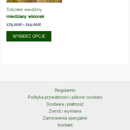
Tobołek wiedźmy
miedziany wisiorek
Zakres
175,00
zł
–
215,00
zł
cen:
Ten
od
WYBIERZ OPCJE
produkt
175,00zł
do
ma
215,00zł
wiele
wariantów.
Opcje
można
wybrać
na
Regulamin
stronie
Polityka prywatności i plików cookies
produktu
Dostawa i płatność
Zwrot i wymiana
Zamówienia specjalne
Kontakt