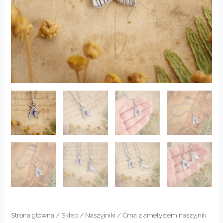
Strona główna
/
Sklep
/
Naszyjniki
/ Ćma z ametystem naszyjnik