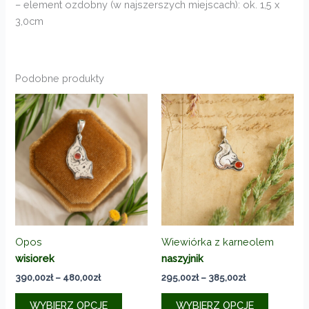
– element ozdobny (w najszerszych miejscach): ok. 1,5 x
3,0cm
Podobne produkty
Opos
Wiewiórka z karneolem
wisiorek
naszyjnik
Zakres
Zakres
390,00
zł
–
480,00
zł
295,00
zł
–
385,00
zł
cen:
cen:
Ten
Ten
od
od
WYBIERZ OPCJE
WYBIERZ OPCJE