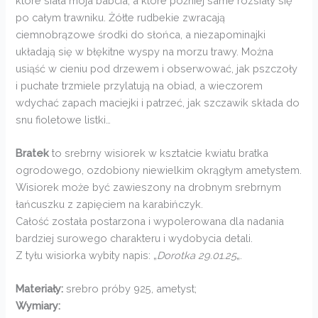
które siała moja babcia, a które później same rozsiały się
po całym trawniku. Żółte rudbekie zwracają
ciemnobrązowe środki do słońca, a niezapominajki
układają się w błękitne wyspy na morzu trawy. Można
usiąść w cieniu pod drzewem i obserwować, jak pszczoły
i puchate trzmiele przylatują na obiad, a wieczorem
wdychać zapach maciejki i patrzeć, jak szczawik składa do
snu fioletowe listki…
Bratek
to srebrny wisiorek w kształcie kwiatu bratka
ogrodowego, ozdobiony niewielkim okrągłym ametystem.
Wisiorek może być zawieszony na drobnym srebrnym
łańcuszku z zapięciem na karabińczyk.
Całość została postarzona i wypolerowana dla nadania
bardziej surowego charakteru i wydobycia detali.
Z tyłu wisiorka wybity napis: „
Dorotka 29.01.25
„.
Materiały:
srebro próby 925, ametyst;
Wymiary: