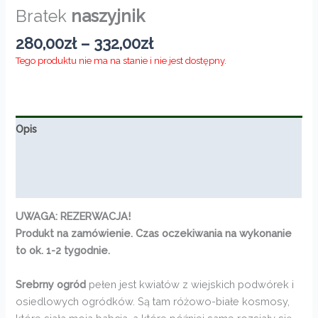
Bratek
naszyjnik
Zakres
280,00
zł
–
332,00
zł
cen:
Tego produktu nie ma na stanie i nie jest dostępny.
od
280,00zł
do
332,00zł
Opis
Informacje dodatkowe
Opinie (0)
UWAGA: REZERWACJA!
Produkt na zamówienie. Czas oczekiwania na wykonanie
to ok. 1-2 tygodnie.
Srebrny ogród
pełen jest kwiatów z wiejskich podwórek i
osiedlowych ogródków. Są tam różowo-białe kosmosy,