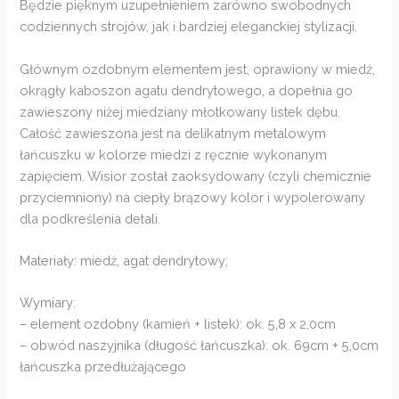
Będzie pięknym uzupełnieniem zarówno swobodnych
codziennych strojów, jak i bardziej eleganckiej stylizacji.
Głównym ozdobnym elementem jest, oprawiony w miedź,
okrągły kaboszon agatu dendrytowego, a dopełnia go
zawieszony niżej miedziany młotkowany listek dębu.
Całość zawieszona jest na delikatnym metalowym
łańcuszku w kolorze miedzi z ręcznie wykonanym
zapięciem. Wisior został zaoksydowany (czyli chemicznie
przyciemniony) na ciepły brązowy kolor i wypolerowany
dla podkreślenia detali.
Materiały: miedź, agat dendrytowy;
Wymiary:
– element ozdobny (kamień + listek): ok. 5,8 x 2,0cm
– obwód naszyjnika (długość łańcuszka): ok. 69cm + 5,0cm
łańcuszka przedłużającego