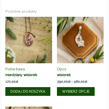
Podobne produkty
Polna trawa
Opos
miedziany wisiorek
wisiorek
Zakres
170,00
zł
390,00
zł
–
480,00
zł
cen:
Ten
od
DODAJ DO KOSZYKA
WYBIERZ OPCJE
produkt
390,00zł
do
ma
480,00zł
wiele