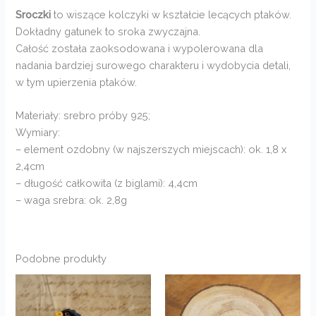
Sroczki
to wiszące kolczyki w kształcie lecących ptaków.
Dokładny gatunek to sroka zwyczajna.
Całość została zaoksodowana i wypolerowana dla
nadania bardziej surowego charakteru i wydobycia detali,
w tym upierzenia ptaków.
Materiały: srebro próby 925;
Wymiary:
– element ozdobny (w najszerszych miejscach): ok. 1,8 x
2,4cm
– długość całkowita (z biglami): 4,4cm
– waga srebra: ok. 2,8g
Podobne produkty