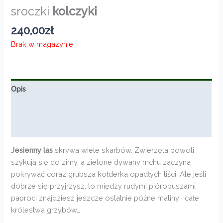
sroczki
kolczyki
240,00
zł
Brak w magazynie
Opis
Informacje dodatkowe
Opinie (0)
Jesienny las
skrywa wiele skarbów. Zwierzęta powoli
szykują się do zimy, a zielone dywany mchu zaczyna
pokrywać coraz grubsza kołderka opadłych liści. Ale jeśli
dobrze się przyjrzysz, to między rudymi pióropuszami
paproci znajdziesz jeszcze ostatnie późne maliny i całe
królestwa grzybów…