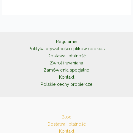
wiele
wariantów.
Opcje
można
wybrać
na
Regulamin
stronie
Polityka prywatności i plików cookies
produktu
Dostawa i płatność
Zwrot i wymiana
Zamówienia specjalne
Kontakt
Polskie cechy probiercze
Blog
Dostawa i płatność
Kontakt