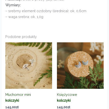
Wymiary:
– srebrny element ozdobny (średnica): ok. 0,6cm
– waga srebra: ok. 1,0g
Podobne produkty
Muchomor mini
Księżycowe
kolczyki
kolczyki
145,00
zł
145,00
zł