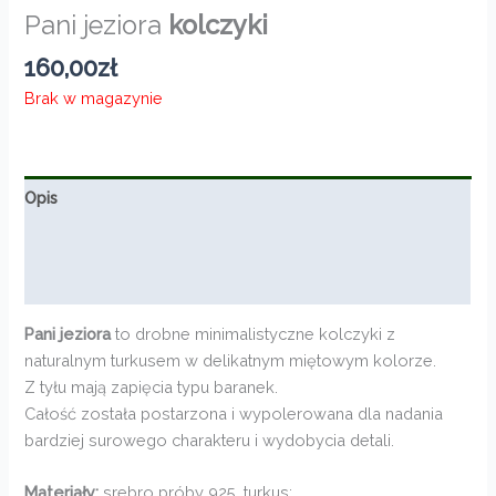
Pani jeziora
kolczyki
160,00
zł
Brak w magazynie
Opis
Informacje dodatkowe
Opinie (0)
Pani jeziora
to drobne minimalistyczne kolczyki z
naturalnym turkusem w delikatnym miętowym kolorze.
Z tyłu mają zapięcia typu baranek.
Całość została postarzona i wypolerowana dla nadania
bardziej surowego charakteru i wydobycia detali.
Materiały:
srebro próby 925, turkus;