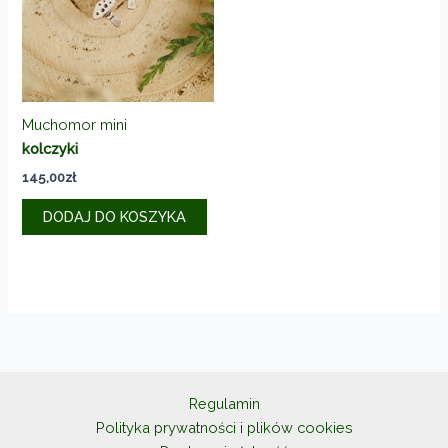
wybrać
na
stronie
produkt
Muchomor mini
kolczyki
145,00
zł
DODAJ DO KOSZYKA
Regulamin
Polityka prywatności i plików cookies