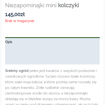
Niezapominajki mini
kolczyki
145,00
zł
Brak w magazynie
Opis
Informacje dodatkowe
Opinie (0)
Srebrny ogród
pełen jest kwiatów z wiejskich podwórek i
osiedlowych ogródków. Są tam różowo-białe kosmosy,
które siała moja babcia, a które później same rozsiały się
po całym trawniku. Żółte rudbekie zwracają
ciemnobrązowe środki do słońca, a niezapominajki
układają się w błękitne wyspy na morzu trawy. Można
usiąść w cieniu pod drzewem i obserwować, jak pszczoły