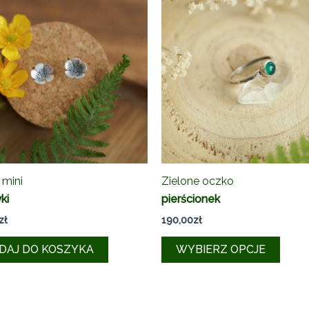
 mini
Zielone oczko
ki
pierścionek
zł
190,00
zł
Ten
DAJ DO KOSZYKA
WYBIERZ OPCJE
produ
ma
wiele