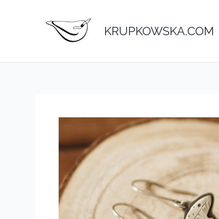
Przejdź
do
KRUPKOWSKA.COM
treści