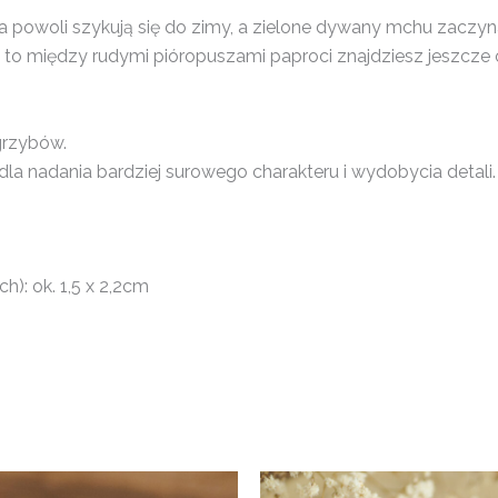
a powoli szykują się do zimy, a zielone dywany mchu zaczy
ysz, to między rudymi pióropuszami paproci znajdziesz jeszcze
grzybów.
la nadania bardziej surowego charakteru i wydobycia detali.
): ok. 1,5 x 2,2cm