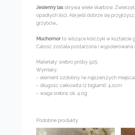
Jesienny las
skrywa wiele skarbów. Zwierzęt
opadłych liści. Ale jeśli dobrze się przyjrz
grzybów…
Muchomor
to wiszące kolczyki w kształcie 
Całość została postarzona i wypolerowana d
Materiały: srebro próby 925;
Wymiary:
– element ozdobny (w najszerszych miejscach
– długość całkowita (z biglami): 4,0cm
– waga srebra: ok. 4,0g
Podobne produkty