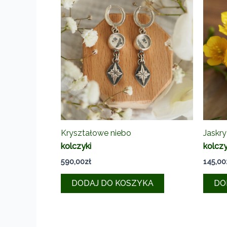
Kryształowe niebo
Jaskry
kolczyki
kolczy
590,00
zł
145,00
DODAJ DO KOSZYKA
DO