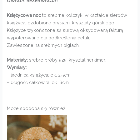
UWAGA: REZERWACJA!
Księżycowa noc
to srebrne kolczyki w kształcie sierpów
księżyca, ozdobione bryłkami kryształy górskiego.
Księżyce wykończone są surową oksydowaną fakturą i
wypolerowane dla podkreślenia detali.
Zawieszone na srebrnych biglach.
Materiały:
srebro próby 925, kryształ herkimer;
Wymiary:
– średnica księżyca: ok. 2,5cm
– długość całkowita: ok. 6cm
Może spodoba się również…