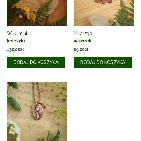
Wilki mini
Miłorząb
kolczyki
wisiorek
130,00
zł
85,00
zł
DODAJ DO KOSZYKA
DODAJ DO KOSZYKA