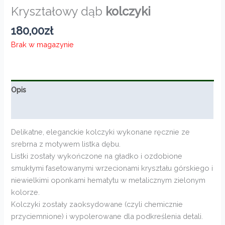
Kryształowy dąb
kolczyki
180,00
zł
Brak w magazynie
Opis
Informacje dodatkowe
Delikatne, eleganckie kolczyki wykonane ręcznie ze
srebrna z motywem listka dębu.
Listki zostały wykończone na gładko i ozdobione
smukłymi fasetowanymi wrzecionami kryształu górskiego i
niewielkimi oponkami hematytu w metalicznym zielonym
kolorze.
Kolczyki zostały zaoksydowane (czyli chemicznie
przyciemnione) i wypolerowane dla podkreślenia detali.