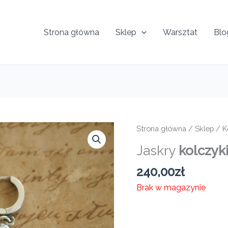
Strona główna
Sklep
Warsztat
Blo
Strona główna
/
Sklep
/
K
Jaskry
kolczyk
240,00
zł
Brak w magazynie