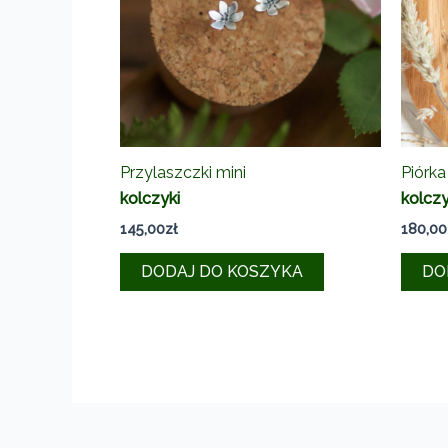
Przylaszczki mini
Piórka
kolczyki
kolczy
145,00
zł
180,00
DODAJ DO KOSZYKA
DO