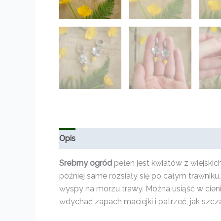
Opis
Informacje dodatkowe
Opinie (0)
Srebrny ogród
pełen jest kwiatów z wiejski
później same rozsiały się po całym trawniku
wyspy na morzu trawy. Można usiąść w cieni
wdychać zapach maciejki i patrzeć, jak szcza