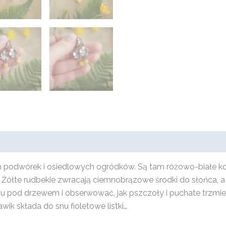
ch podwórek i osiedlowych ogródków. Są tam różowo-białe kos
. Żółte rudbekie zwracają ciemnobrązowe środki do słońca, a 
u pod drzewem i obserwować, jak pszczoły i puchate trzmiel
wik składa do snu fioletowe listki…