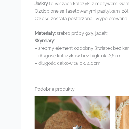
Jaskry
to wiszące kolczyki z motywem kwiat
Ozdobione są fasetowanymi pastylkami żółte
Całość została postarzona i wypolerowana d
Materiały:
srebro próby 925, jadeit;
Wymiary:
– srebrny element ozdobny (kwiatek bez kami
– długość kolczyków bez bigli: ok. 2,6cm
– długość całkowita: ok. 4,0cm
Podobne produkty