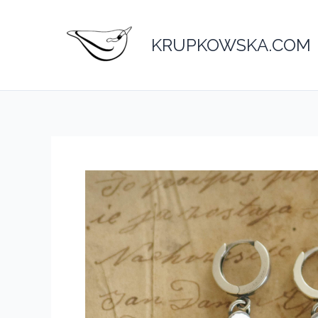
Przejdź
do
KRUPKOWSKA.COM
treści