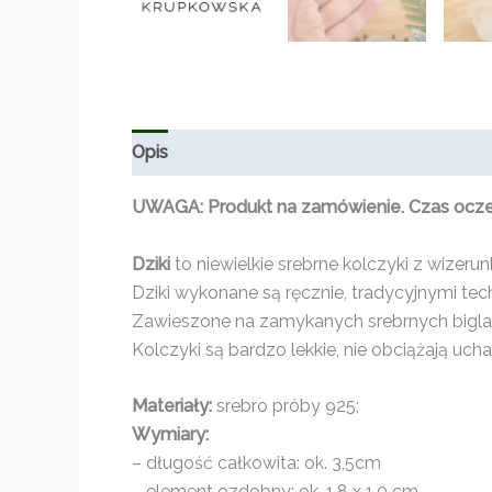
Opis
Informacje dodatkowe
UWAGA: Produkt na zamówienie. Czas oczeki
Dziki
to niewielkie srebrne kolczyki z wizer
Dziki wykonane są ręcznie, tradycyjnymi tec
Zawieszone na zamykanych srebrnych biglac
Kolczyki są bardzo lekkie, nie obciążają ucha
Materiały:
srebro próby 925;
Wymiary:
– długość całkowita: ok. 3,5cm
– element ozdobny: ok. 1,8 x 1,0 cm.