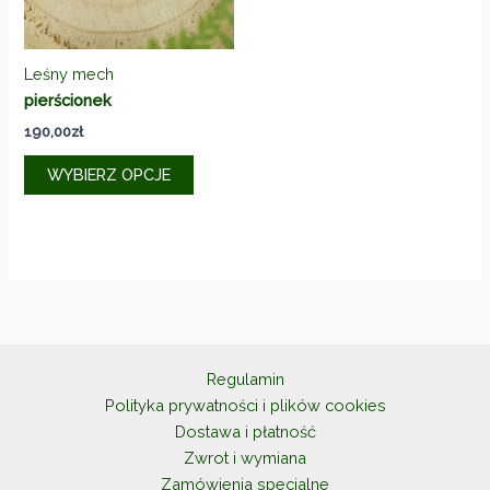
Leśny mech
pierścionek
190,00
zł
Ten
WYBIERZ OPCJE
produkt
ma
wiele
wariantów.
Opcje
można
wybrać
na
Regulamin
stronie
Polityka prywatności i plików cookies
produktu
Dostawa i płatność
Zwrot i wymiana
Zamówienia specjalne