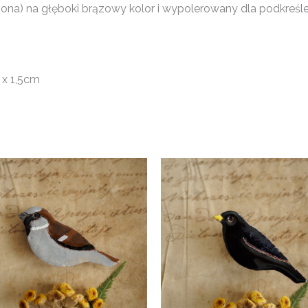
na) na głęboki brązowy kolor i wypolerowany dla podkreślen
 x 1,5cm