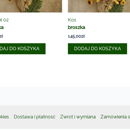
l 02
Kos
ka
broszka
zł
145,00
zł
DAJ DO KOSZYKA
DODAJ DO KOSZYKA
okies
Dostawa i płatność
Zwrot i wymiana
Zamówienia s