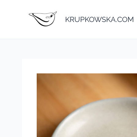
Przejdź
do
KRUPKOWSKA.COM
treści