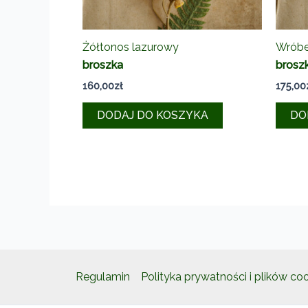
Żółtonos lazurowy
Wróbe
broszka
brosz
160,00
zł
175,00
DODAJ DO KOSZYKA
DO
Regulamin
Polityka prywatności i plików co