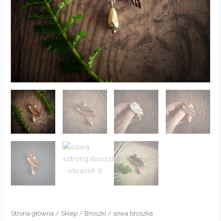
Strona główna
/
Sklep
/
Broszki
/ sowa broszka