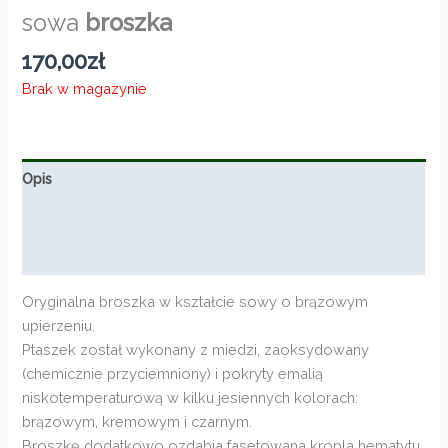
sowa
broszka
170,00
zł
Brak w magazynie
Opis
Informacje dodatkowe
Opinie (0)
Oryginalna broszka w kształcie sowy o brązowym
upierzeniu.
Ptaszek został wykonany z miedzi, zaoksydowany
(chemicznie przyciemniony) i pokryty emalią
niskotemperaturową w kilku jesiennych kolorach:
brązowym, kremowym i czarnym.
Broszkę dodatkowo ozdabia fasetowana kropla hematytu