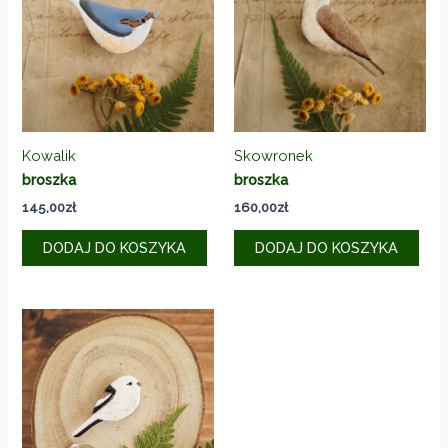
Kowalik
Skowronek
broszka
broszka
145,00
zł
160,00
zł
DODAJ DO KOSZYKA
DODAJ DO KOSZYKA