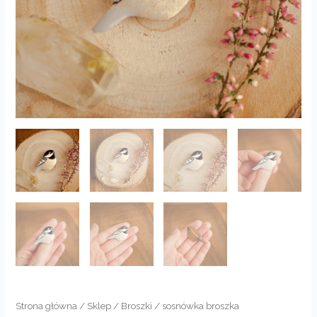
Strona główna
/
Sklep
/
Broszki
/ sosnówka broszka