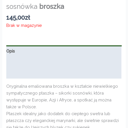
sosnówka
broszka
145,00
zł
Brak w magazynie
Opis
Informacje dodatkowe
Opinie (0)
Oryginalna emaliowana broszka w kształcie niewielkiego
sympatycznego ptaszka – sikorki sosnówki, która
występuje w Europie, Azji i Afryce, a spotkać ją można
także w Polsce.
Ptaszek idealny jako dodatek do ciepłego swetra lub
płaszcza czy eleganckiej marynarki, ale świetnie sprawdzi
się także do lżejszych bluzek czy sukienek.