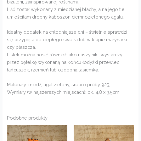
biżuterii, zainspirowanej roślinami.
Liść został wykonany z miedzianej blachy, a na jego tle
umieściłam drobny kaboszon ciemnozielonego agatu.
Idealny dodatek na chłodniejsze dni – świetnie sprawdzi
się przypięta do ciepłego swetra lub w klapie marynarki
czy płaszcza.
Listek można nosić również jako naszyjnik -wystarczy
przez pętelkę wykonaną na końcu łodyżki przewlec
łańcuszek, rzemień lub ozdobną tasiemkę.
Materiały: miedź, agat zielony, srebro próby 925;
Wymiary (w najszerszych miejscach): ok. 4,8 x 3,5cm
Podobne produkty