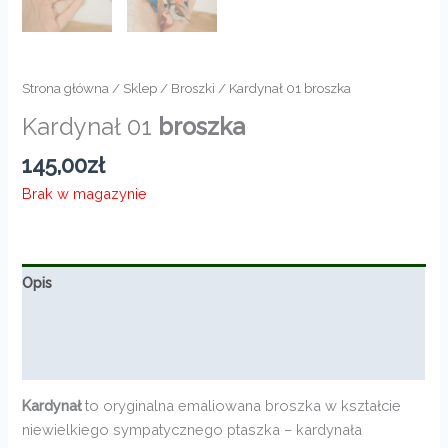
Strona główna
/
Sklep
/
Broszki
/ Kardynał 01 broszka
Kardynał 01
broszka
145,00
zł
Brak w magazynie
Opis
Informacje dodatkowe
Opinie (0)
Kardynał
to oryginalna emaliowana broszka w kształcie
niewielkiego sympatycznego ptaszka – kardynała