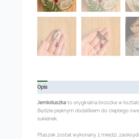
Opis
Informacje dodatkowe
Opinie (0)
Jemiołuszka
to oryginalna broszka w kształ
Będzie pięknym dodatkiem do ciepłego swetra
sukienek.
Ptaszek został wykonany z miedzi, zaoksyd