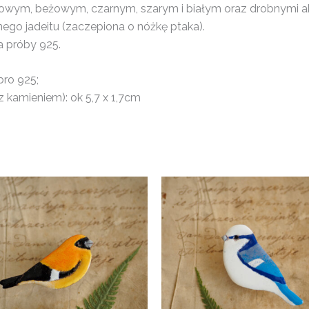
zowym, beżowym, czarnym, szarym i białym oraz drobnymi a
go jadeitu (zaczepiona o nóżkę ptaka).
a próby 925.
bro 925;
 kamieniem): ok 5,7 x 1,7cm