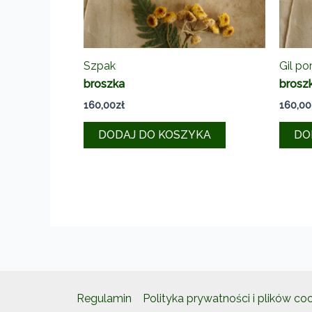
Szpak
Gil p
broszka
brosz
160,00
zł
160,00
DODAJ DO KOSZYKA
DO
Regulamin
Polityka prywatności i plików co