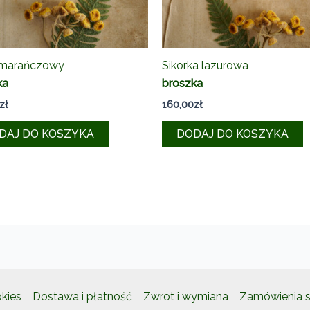
omarańczowy
Sikorka lazurowa
ka
broszka
zł
160,00
zł
DAJ DO KOSZYKA
DODAJ DO KOSZYKA
okies
Dostawa i płatność
Zwrot i wymiana
Zamówienia s