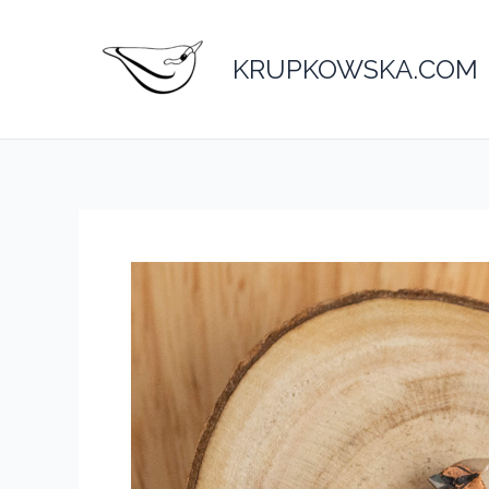
Przejdź
do
KRUPKOWSKA.COM
treści