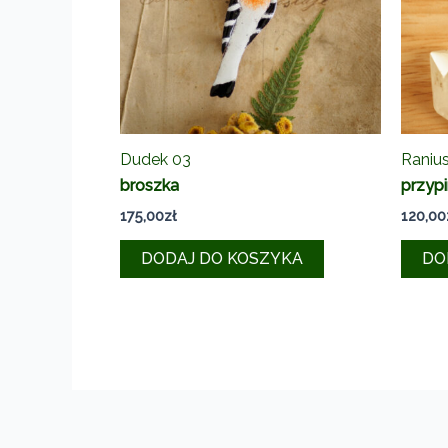
Dudek 03
Ranius
broszka
przyp
175,00
zł
120,00
DODAJ DO KOSZYKA
DO