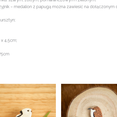
zyjnik – medalion z papugą można zawiesić na dołączonym 
ursztyn;
 x 4,5cm;
 75cm