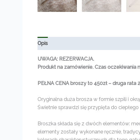
Opis
Informacje dodatkowe
Opinie (0)
UWAGA: REZERWACJA.
Produkt na zamówienie. Czas oczekiwania na
PEŁNA CENA broszy to 450zł – druga rata 
Oryginalna duża brosza w formie szpili i ok
Świetnie sprawdzi się przypięta do ciepłego
Broszka składa się z dwóch elementów: meda
elementy zostały wykonane ręcznie, tradycy
kolorach charakterystycznych dla tego gat