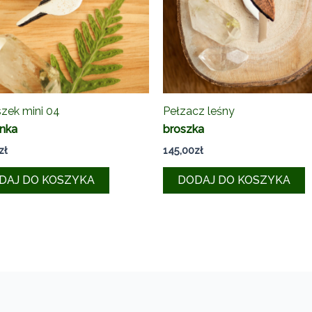
zek mini 04
Pełzacz leśny
inka
broszka
zł
145,00
zł
DAJ DO KOSZYKA
DODAJ DO KOSZYKA