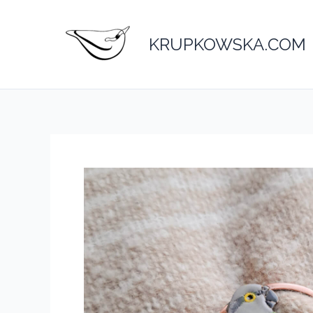
Przejdź
do
KRUPKOWSKA.COM
treści