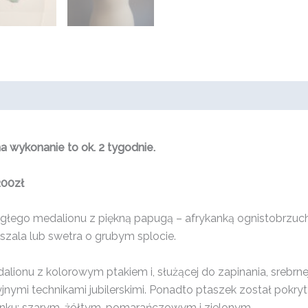
 wykonanie to ok. 2 tygodnie.
200zł
rągłego medalionu z piękną papugą – afrykanką ognistobrzuc
 szala lub swetra o grubym splocie.
lionu z kolorowym ptakiem i, służącej do zapinania, srebrn
jnymi technikami jubilerskimi. Ponadto ptaszek został pokry
unku: szarym, żółtym, pomarańczowym i zielonym.