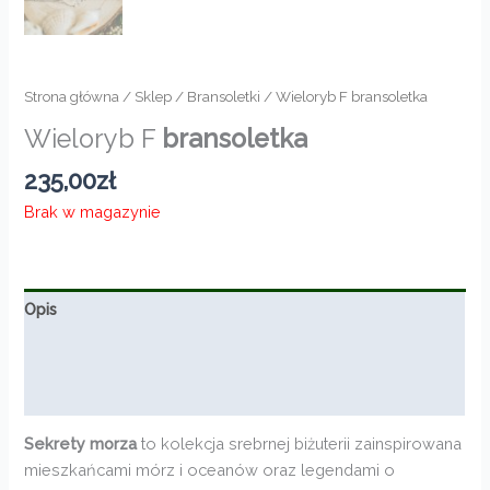
Strona główna
/
Sklep
/
Bransoletki
/ Wieloryb F bransoletka
Wieloryb F
bransoletka
235,00
zł
Brak w magazynie
Opis
Informacje dodatkowe
Opinie (0)
Sekrety morza
to kolekcja srebrnej biżuterii zainspirowana
mieszkańcami mórz i oceanów oraz legendami o