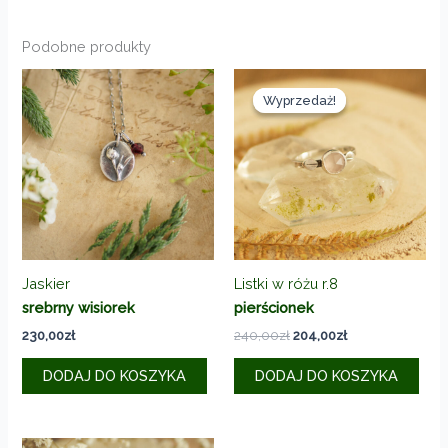
Podobne produkty
Wyprzedaż!
Wyprzedaż!
Jaskier
Listki w różu r.8
srebrny wisiorek
pierścionek
Pierwotna
Aktualna
230,00
zł
240,00
zł
204,00
zł
cena
cena
wynosiła:
wynosi:
DODAJ DO KOSZYKA
DODAJ DO KOSZYKA
240,00zł.
204,00zł.