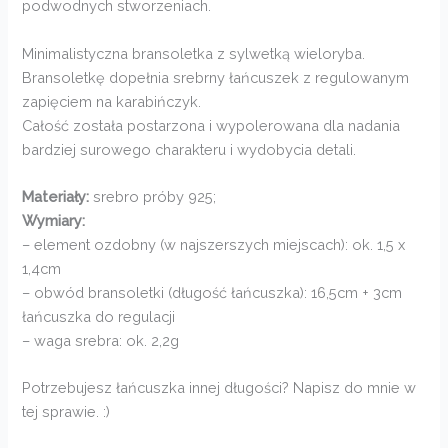
podwodnych stworzeniach.
Minimalistyczna bransoletka z sylwetką wieloryba.
Bransoletkę dopełnia srebrny łańcuszek z regulowanym
zapięciem na karabińczyk.
Całość została postarzona i wypolerowana dla nadania
bardziej surowego charakteru i wydobycia detali.
Materiały:
srebro próby 925;
Wymiary:
– element ozdobny (w najszerszych miejscach): ok. 1,5 x
1,4cm
– obwód bransoletki (długość łańcuszka): 16,5cm + 3cm
łańcuszka do regulacji
– waga srebra: ok. 2,2g
Potrzebujesz łańcuszka innej długości? Napisz do mnie w
tej sprawie. :)