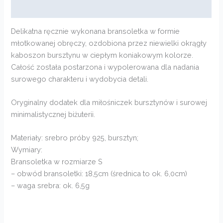
Opinie (0)
Delikatna ręcznie wykonana bransoletka w formie
młotkowanej obręczy, ozdobiona przez niewielki okrągły
kaboszon bursztynu w ciepłym koniakowym kolorze.
Całość została postarzona i wypolerowana dla nadania
surowego charakteru i wydobycia detali.
Oryginalny dodatek dla miłośniczek bursztynów i surowej
minimalistycznej biżuterii.
Materiały: srebro próby 925, bursztyn;
Wymiary:
Bransoletka w rozmiarze S
– obwód bransoletki: 18,5cm (średnica to ok. 6,0cm)
– waga srebra: ok. 6,5g