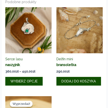
Podobne produkty
Serce lasu
Delfin mini
naszyjnik
bransoletka
Zakres
360,00
zł
–
450,00
zł
290,00
zł
cen:
Ten
od
WYBIERZ OPCJE
DODAJ DO KOSZYKA
produkt
360,00zł
do
ma
450,00zł
wiele
wariantów.
Wyprzedaż!
Wyprzedaż!
Opcje