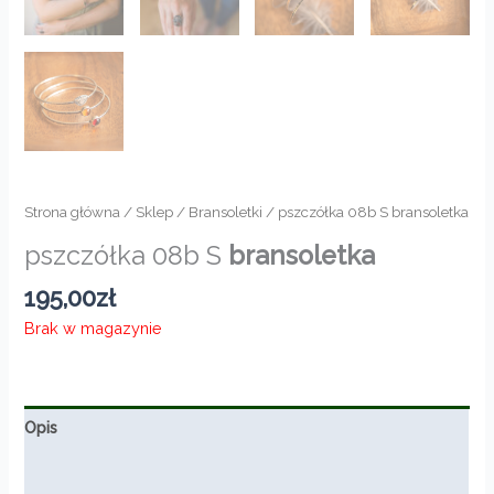
Strona główna
/
Sklep
/
Bransoletki
/ pszczółka 08b S bransoletka
pszczółka 08b S
bransoletka
195,00
zł
Brak w magazynie
Opis
Informacje dodatkowe