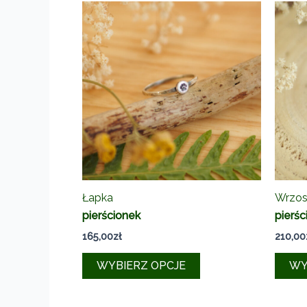
Łapka
Wrzo
pierścionek
pierśc
165,00
zł
210,00
Ten
WYBIERZ OPCJE
WY
produkt
ma