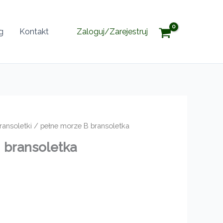
g
Kontakt
Zaloguj/Zarejestruj
ransoletki
/ pełne morze B bransoletka
B
bransoletka