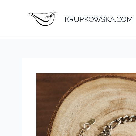
Przejdź
do
KRUPKOWSKA.COM
treści