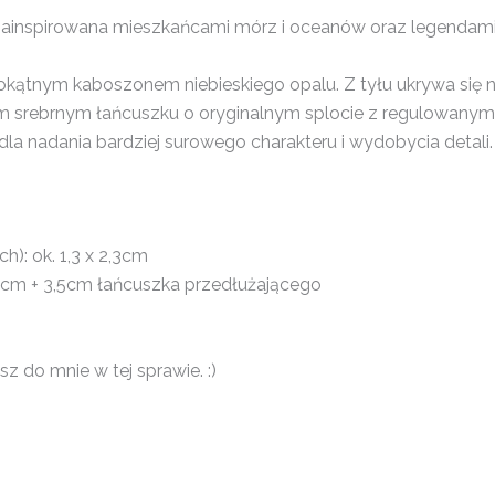
rii zainspirowana mieszkańcami mórz i oceanów oraz legenda
okątnym kaboszonem niebieskiego opalu. Z tyłu ukrywa się ni
 srebrnym łańcuszku o oryginalnym splocie z regulowanym 
la nadania bardziej surowego charakteru i wydobycia detali.
): ok. 1,3 x 2,3cm
17cm + 3,5cm łańcuszka przedłużającego
z do mnie w tej sprawie. :)