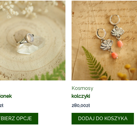
s
Kosmosy
ionek
kolczyki
zł
280,00
zł
Ten
BIERZ OPCJE
DODAJ DO KOSZYKA
produkt
ma