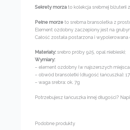
Sekrety morza
to kolekcja srebrnej biżute
Pełne morze
to srebrna bransoletka z prost
Element ozdobny zaczepiony jest na grubym
Całość została postarzona i wypolerowana d
Materiały:
srebro próby 925, opal niebieski;
Wymiary:
– element ozdobny (w najszerszych miejscach
– obwód bransoletki (długość łańcuszka): 
– waga srebra: ok. 7g
Potrzebujesz łańcuszka innej długości? Napis
Podobne produkty