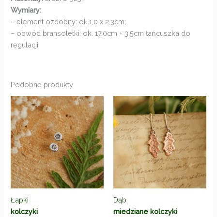
Wymiary:
– element ozdobny: ok.1,0 x 2,3cm;
– obwód bransoletki: ok. 17,0cm + 3,5cm łańcuszka do
regulacji
Podobne produkty
Łapki
Dąb
kolczyki
miedziane kolczyki