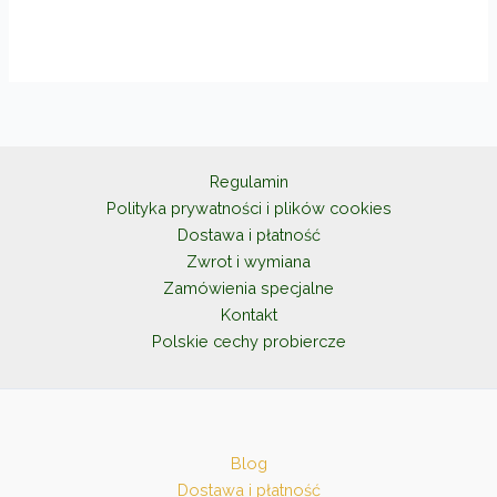
do
ma
215,00zł
wiele
wariantów.
Opcje
można
wybrać
na
Regulamin
stronie
Polityka prywatności i plików cookies
produktu
Dostawa i płatność
Zwrot i wymiana
Zamówienia specjalne
Kontakt
Polskie cechy probiercze
Blog
Dostawa i płatność