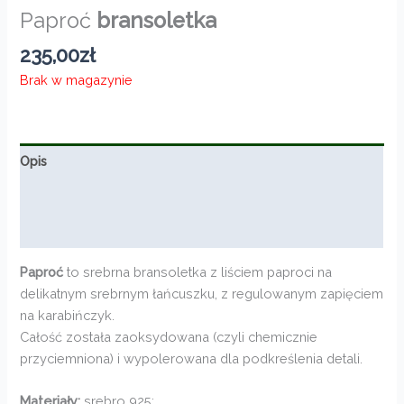
Paproć
bransoletka
235,00
zł
Brak w magazynie
Opis
Informacje dodatkowe
Opinie (0)
Paproć
to srebrna bransoletka z liściem paproci na
delikatnym srebrnym łańcuszku, z regulowanym zapięciem
na karabińczyk.
Całość została zaoksydowana (czyli chemicznie
przyciemniona) i wypolerowana dla podkreślenia detali.
Materiały:
srebro 925;