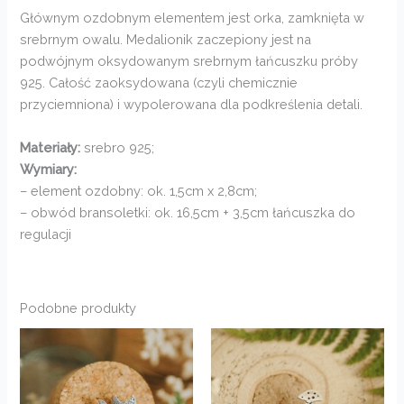
Głównym ozdobnym elementem jest orka, zamknięta w
srebrnym owalu. Medalionik zaczepiony jest na
podwójnym oksydowanym srebrnym łańcuszku próby
925. Całość zaoksydowana (czyli chemicznie
przyciemniona) i wypolerowana dla podkreślenia detali.
Materiały:
srebro 925;
Wymiary:
– element ozdobny: ok. 1,5cm x 2,8cm;
– obwód bransoletki: ok. 16,5cm + 3,5cm łańcuszka do
regulacji
Podobne produkty