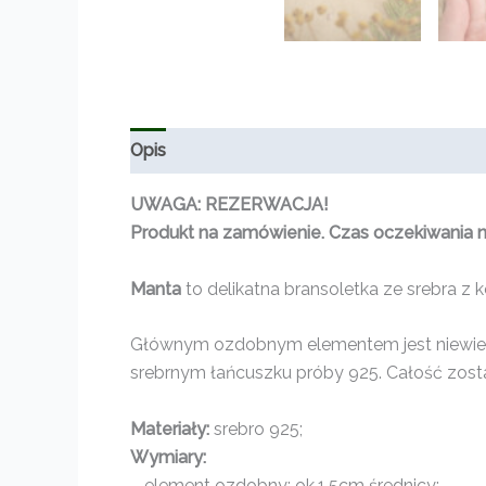
Opis
Informacje dodatkowe
Opinie (0)
UWAGA: REZERWACJA!
Produkt na zamówienie. Czas oczekiwania na
Manta
to delikatna bransoletka ze srebra z k
Głównym ozdobnym elementem jest niewiel
srebrnym łańcuszku próby 925. Całość zosta
Materiały:
srebro 925;
Wymiary:
– element ozdobny: ok.1,5cm średnicy;