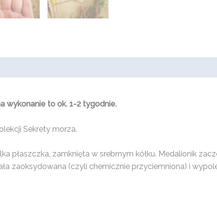
 wykonanie to ok. 1-2 tygodnie.
olekcji Sekrety morza.
ka płaszczka, zamknięta w srebrnym kółku. Medalionik za
ła zaoksydowana (czyli chemicznie przyciemniona) i wypoler