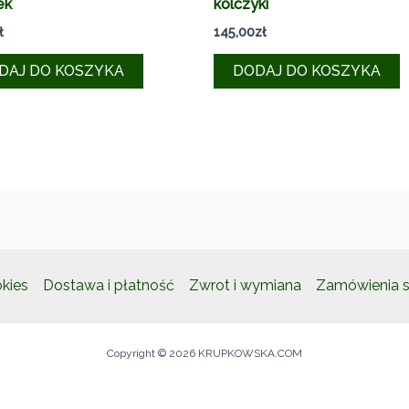
ek
kolczyki
ł
145,00
zł
DAJ DO KOSZYKA
DODAJ DO KOSZYKA
okies
Dostawa i płatność
Zwrot i wymiana
Zamówienia s
Copyright © 2026 KRUPKOWSKA.COM