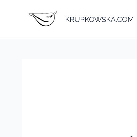
Przejdź
do
KRUPKOWSKA.COM
treści