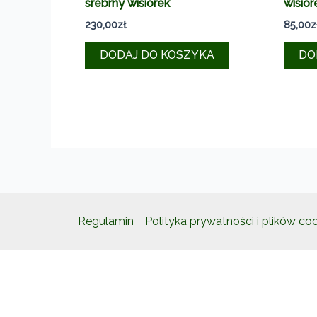
srebrny wisiorek
wisior
230,00
zł
85,00
z
DODAJ DO KOSZYKA
DO
Regulamin
Polityka prywatności i plików co